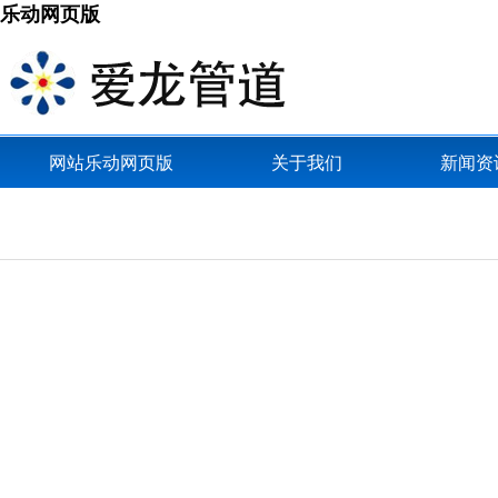
乐动网页版
网站乐动网页版
关于我们
新闻资