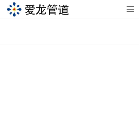
乐动网页版