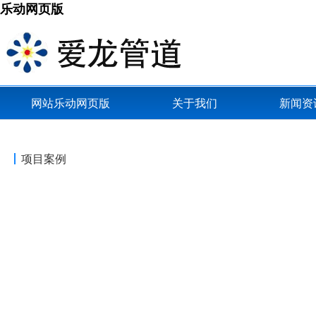
乐动网页版
网站乐动网页版
关于我们
新闻资
项目案例